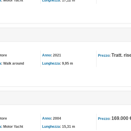
a
:
Motor Yacht
Lunghezza
:
17,12 m
Tratt. ri
tore
Anno
:
2021
Prezzo
:
a
:
Walk around
Lunghezza
:
9,95 m
169.000 
tore
Anno
:
2004
Prezzo
:
a
:
Motor Yacht
Lunghezza
:
15,31 m