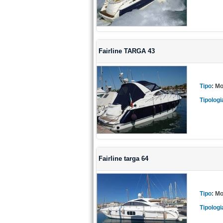
Fairline TARGA 43
Tipo
:
Mo
Tipologi
Fairline targa 64
Tipo
:
Mo
Tipologi