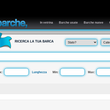
In vetrina
Barche usate
Barche nuove
RICERCA LA TUA BARCA
x:
Lunghezza
Min:
Max: