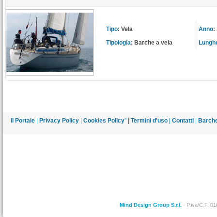
Tipo
:
Vela
Anno
:
Tipologia
:
Barche a vela
Lungh
Il Portale
|
Privacy Policy
|
Cookies Policy
" |
Termini d'uso
|
Contatti
|
Barche
Mind Design Group S.r.l.
- P.iva/C.F. 0