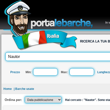
re
In 
RICERCA LA TUA 
Prezzo
Min:
Max:
Lunghez
Home
| Barche usate
Ordina per:
Hai cercato : "Nautor". Sono sta