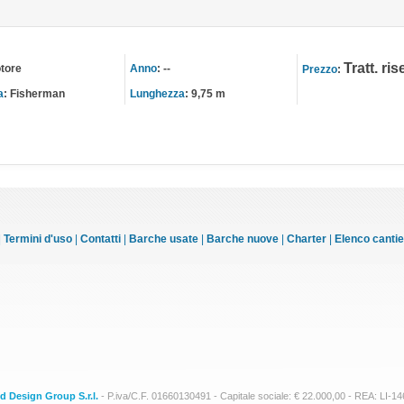
Tratt. ri
tore
Anno
:
--
Prezzo
:
a
:
Fisherman
Lunghezza
:
9,75 m
|
Termini d'uso
|
Contatti
|
Barche usate
|
Barche nuove
|
Charter
|
Elenco cantier
d Design Group S.r.l.
- P.iva/C.F. 01660130491 - Capitale sociale: € 22.000,00 - REA: LI-1