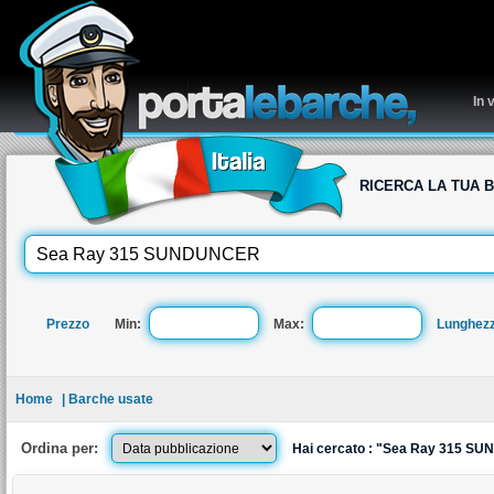
re
In 
RICERCA LA TUA 
Prezzo
Min:
Max:
Lunghez
Home
| Barche usate
Ordina per:
Hai cercato : "Sea Ray 315 SU