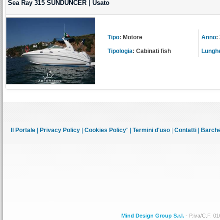
Sea Ray 315 SUNDUNCER | Usato
Tipo
:
Motore
Anno
:
Tipologia
:
Cabinati fish
Lungh
Il Portale
|
Privacy Policy
|
Cookies Policy
" |
Termini d'uso
|
Contatti
|
Barche
Mind Design Group S.r.l.
- P.iva/C.F. 0