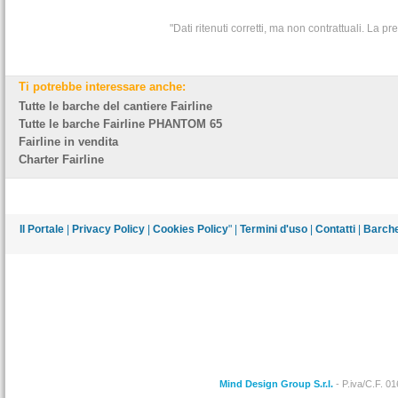
"Dati ritenuti corretti, ma non contrattuali. La 
Ti potrebbe interessare anche:
Tutte le barche del cantiere Fairline
Tutte le barche Fairline PHANTOM 65
Fairline in vendita
Charter Fairline
Il Portale
|
Privacy Policy
|
Cookies Policy
" |
Termini d'uso
|
Contatti
|
Barche
Mind Design Group S.r.l.
- P.iva/C.F. 0