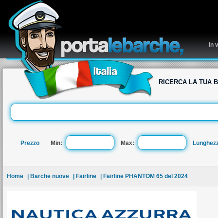
re
In 
RICERCA LA TUA 
Prezzo
Min:
Max:
Lunghez
Home
| Barche nuove
| Fairline
| Fairline PHANTOM 65 del 2024