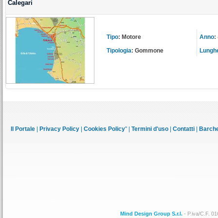
Calegari
Tipo
:
Motore
Anno
:
Tipologia
:
Gommone
Lungh
Il Portale
|
Privacy Policy
|
Cookies Policy
" |
Termini d'uso
|
Contatti
|
Barche
Mind Design Group S.r.l.
- P.iva/C.F. 0