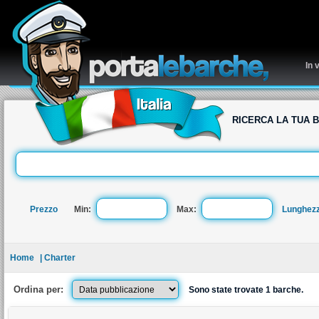
re
In 
RICERCA LA TUA 
Prezzo
Min:
Max:
Lunghez
Home
| Charter
Ordina per:
Sono state trovate 1 barche.