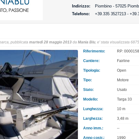
Indirizzo:
Piombino - 57025 Piombi
Telefono:
+39.335 3527213 - +39.
barca, pubblicata
martedì 28 maggio 2013
da
Mania Blu
, e' stata visualizzata 6875
Riferimento:
RP: 00001584
Cantiere:
Fairline
Tipologia:
Open
Tipo:
Motore
Stato:
Usato
Modello:
Targa 33
Lunghezza:
10 m
Larghezza:
3,48 m
Anno imm.:
--
Anno costr.:
1990