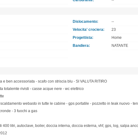
Carburante:
--
Dislocamento:
--
Velocita' crociera:
23
Progettista:
Home
Bandiera:
NATANTE
a e ben accessoriata - scafo con striscia blu - SI VALUTA RITIRO
ta totalemte rivisti - casse acque nere - wc elettrico
tte
iscaldamento webasto in tutte le cabine - gps portatile - pozzetto in teak nuovo - te
cronde - 3 fuochi a gas
i 400 litri, autoclave, boiler, doccia interna, doccia esterna, vhf, gps, log, salpa anco
 2012