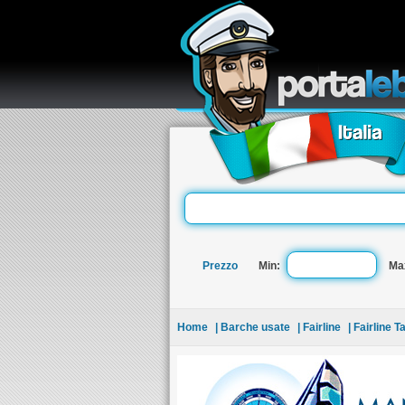
re
Prezzo
Min:
Ma
Home
| Barche usate
| Fairline
| Fairline 