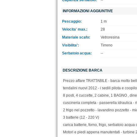
Capienza serbatoio:
--
INFORMAZIONI AGGIUNTIVE
Pescaggio:
1 m
Velocita' max.:
28
Materiale scafo:
Vetroresina
Visibilita':
Tirreno
Serbatoio acqua:
--
DESCRIZIONE BARCA
Prezzo affare TRATTABILE - barca molto bell
tendalini nuovi 2012 - i sedili pilota e coopilo
8 posti, 4 cuccette, 2 cabine, 1 BAGNO , dine
cuscineria completa - passerella idraulica - r
2 frigo nel pozzetto - lavandino pozzetto - mi
3 batterie (12 - 220 V)
carica batterie, forno, frigo, serbatoio acqua d
Motori e piedi appena manutentati - turbine