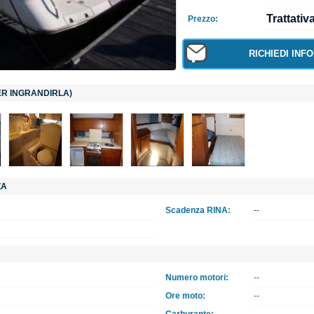
Trattativ
Prezzo:
RICHIEDI INF
PER INGRANDIRLA)
ZA
Scadenza RINA:
--
Numero motori:
--
Ore moto:
--