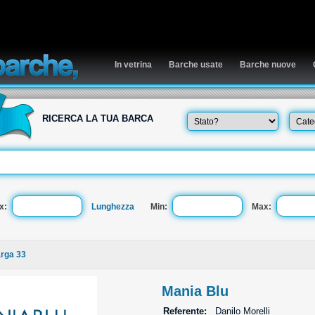
In vetrina
Barche usate
Barche nuove
RICERCA LA TUA BARCA
x:
Lunghezza
Min:
Max:
Targa 33
Mania Blu
Referente:
Danilo Morelli