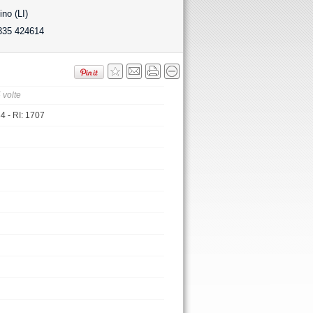
no (LI)
335 424614
 volte
 - RI: 1707