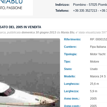
Indirizzo:
Piombino - 57025 Piombi
Telefono:
+39.335 3527213 - +39.
SATO DEL 2005 IN VENDITA
arca, pubblicata
domenica 30 giugno 2013
da
Mania Blu
, e' stata visualizzata 597
Riferimento:
RP: 00001522
Cantiere:
Fipa Italiana
Tipologia:
Motor Yacht
Tipo:
Motore
Stato:
Usato
Modello:
Maiora 24 S
Lunghezza:
25,6 m
Larghezza:
5,9 m
Anno imm.:
2005
Anno costr.:
2005