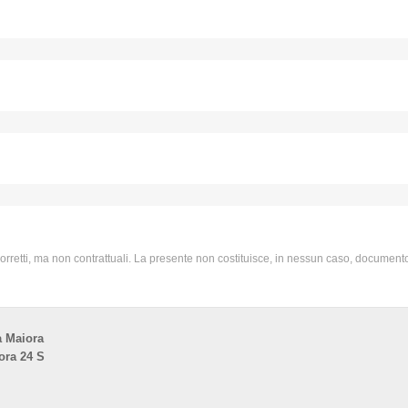
 corretti, ma non contrattuali. La presente non costituisce, in nessun caso, documento
na Maiora
ora 24 S