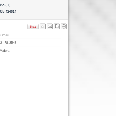
no (LI)
335 424614
7 volte
 - RI: 2548
 Maiora