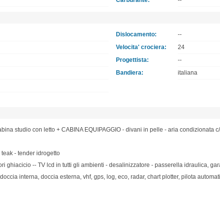
Carburante:
--
Dislocamento:
--
Velocita' crociera:
24
Progettista:
--
Bandiera:
italiana
cabina studio con letto + CABINA EQUIPAGGIO - divani in pelle - aria condizionata c/f
 teak - tender idrogetto
tori ghiacicio -- TV lcd in tutti gli ambienti - desalinizzatore - passerella idraulica, g
, doccia interna, doccia esterna, vhf, gps, log, eco, radar, chart plotter, pilota automa