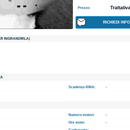
Trattativ
Prezzo:
RICHIEDI INF
PER INGRANDIRLA)
ZA
Scadenza RINA:
--
Numero motori:
--
Ore moto:
--