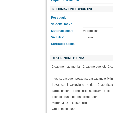
Capienza serbatoio:
--
INFORMAZIONI AGGIUNTIVE
Pescaggio:
--
Velocita' max.:
--
Materiale scafo:
Vetroresina
Visibilita':
Tirreno
Serbatoio acqua:
--
DESCRIZIONE BARCA
2 cabine matrimoniali, 1 cabine due letti, 1 
- luci subacque - pozzetto, passavanti e fly in
Lavatrice - lavastoviglie - 4 frigo - 2 fabbrica
carica batterie, forno, frigo, autoclave, boiler
elica di prua e poppa - generatori -
Motori MTU (2 x 1500 hp)
Ore di moto: 1000