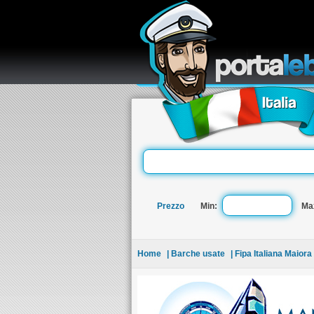
re
Prezzo
Min:
Ma
Home
| Barche usate
| Fipa Italiana Maiora