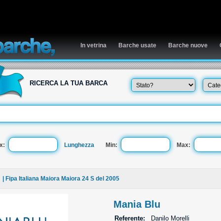
In vetrina
Barche usate
Barche nuove
RICERCA LA TUA BARCA
x:
Lunghezza
Min:
Max:
| Fipa Italiana Maiora Maiora 24 S del 2005
Mania Blu
Referente:
Danilo Morelli