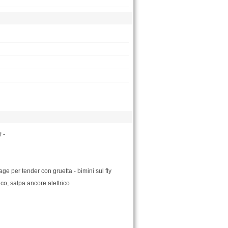
 -
arage per tender con gruetta - bimini sul fly
tico, salpa ancore alettrico