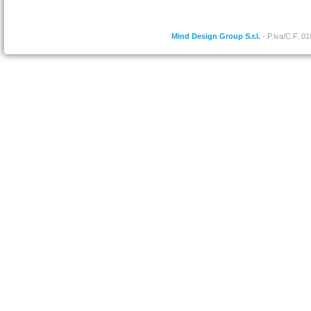
Mind Design Group S.r.l.
- P.iva/C.F. 0