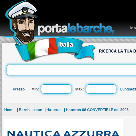
re
In 
RICERCA LA TUA 
Prezzo
Min:
Max:
Lunghez
Home
| Barche usate
| Hatteras
| Hatteras 68 CONVERTIBLE del 2006