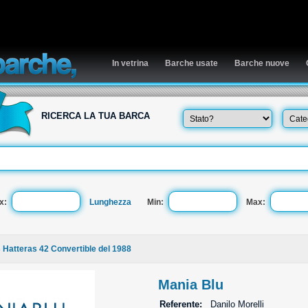
In vetrina
Barche usate
Barche nuove
RICERCA LA TUA BARCA
x:
Lunghezza
Min:
Max:
s Hatteras 42 Convertible del 1988
Mania Blu
Referente:
Danilo Morelli