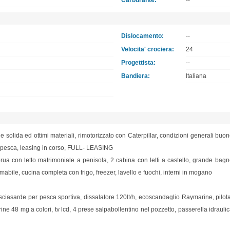
Carburante:
--
Dislocamento:
--
Velocita' crociera:
24
Progettista:
--
Bandiera:
Italiana
solida ed ottimi materiali, rimotorizzato con Caterpillar, condizioni generali buon
a pesca, leasing in corso, FULL- LEASING
ua con letto matrimoniale a penisola, 2 cabina con letti a castello, grande ba
mabile, cucina completa con frigo, freezer, lavello e fuochi, interni in mogano
 lasciasarde per pesca sportiva, dissalatore 120lt/h, ecoscandaglio Raymarine, pilo
e 48 mg a colori, tv lcd, 4 prese salpabollentino nel pozzetto, passerella idraulica,