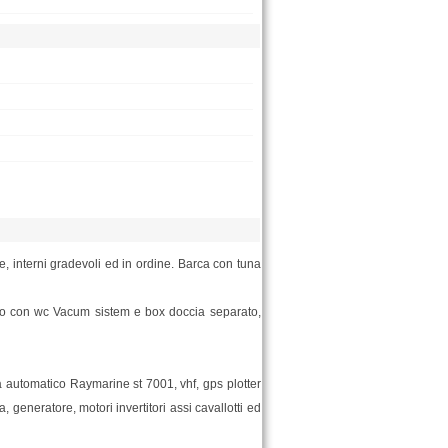
e, interni gradevoli ed in ordine. Barca con tuna
gno con wc Vacum sistem e box doccia separato,
ta automatico Raymarine st 7001, vhf, gps plotter
 generatore, motori invertitori assi cavallotti ed