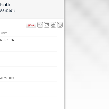
no (LI)
335 424614
 volte
 - RI: 3265
Convertible