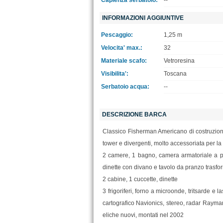
Capienza serbatoio:
--
INFORMAZIONI AGGIUNTIVE
Pescaggio:
1,25 m
Velocita' max.:
32
Materiale scafo:
Vetroresina
Visibilita':
Toscana
Serbatoio acqua:
--
DESCRIZIONE BARCA
Classico Fisherman Americano di costruzione 
tower e divergenti, molto accessoriata per l
2 camere, 1 bagno, camera armatoriale a pr
dinette con divano e tavolo da pranzo trasfor
2 cabine, 1 cuccette, dinette
3 frigoriferi, forno a microonde, tritsarde e
cartografico Navionics, stereo, radar Raymarin
eliche nuovi, montati nel 2002