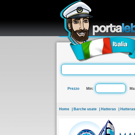
re
Prezzo
Min:
Ma
Home
| Barche usate
| Hatteras
| Hattera