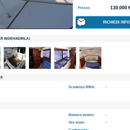
130.000 €
Prezzo:
RICHIEDI INF
PER INGRANDIRLA)
ZA
Scadenza RINA:
--
Numero motori:
--
Ore moto:
--