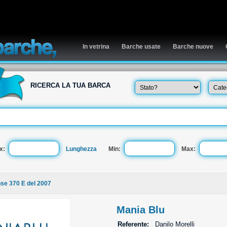
In vetrina
Barche usate
Barche nuove
RICERCA LA TUA BARCA
x:
Lunghezza
Min:
Max:
se 370 E del 2007
Mania Blu
Referente:
Danilo Morelli