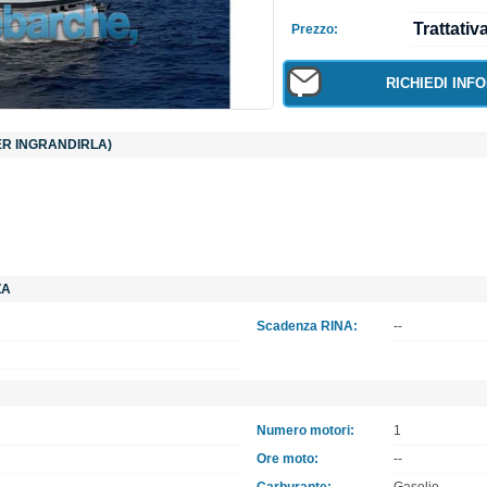
Trattativ
Prezzo:
RICHIEDI INF
PER INGRANDIRLA)
ZA
Scadenza RINA:
--
Numero motori:
1
Ore moto:
--