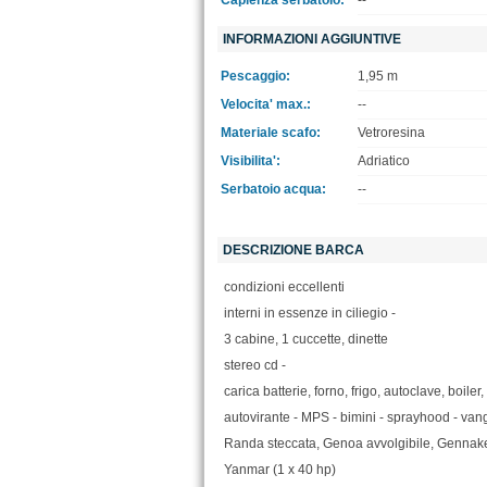
Capienza serbatoio:
--
INFORMAZIONI AGGIUNTIVE
Pescaggio:
1,95 m
Velocita' max.:
--
Materiale scafo:
Vetroresina
Visibilita':
Adriatico
Serbatoio acqua:
--
DESCRIZIONE BARCA
condizioni eccellenti
interni in essenze in ciliegio -
3 cabine, 1 cuccette, dinette
stereo cd -
carica batterie, forno, frigo, autoclave, boile
autovirante - MPS - bimini - sprayhood - vang
Randa steccata, Genoa avvolgibile, Gennak
Yanmar (1 x 40 hp)