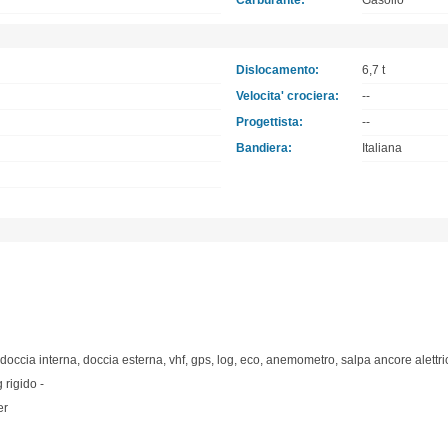
Carburante:
Gasolio
Dislocamento:
6,7 t
Velocita' crociera:
--
Progettista:
--
Bandiera:
Italiana
r, doccia interna, doccia esterna, vhf, gps, log, eco, anemometro, salpa ancore alettri
 rigido -
er