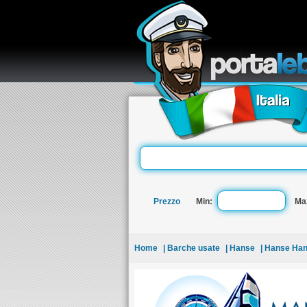
re
Prezzo
Min:
Ma
Home
| Barche usate
| Hanse
| Hanse Han