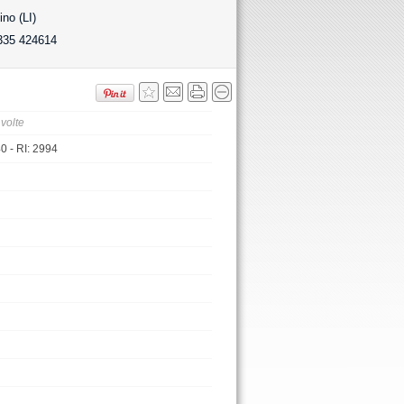
no (LI)
335 424614
 volte
 - RI: 2994
E