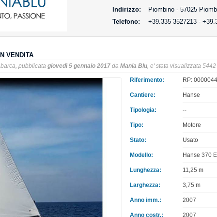
Indirizzo:
Piombino - 57025 Piombi
Telefono:
+39.335 3527213 - +39.
IN VENDITA
barca, pubblicata
giovedì 5 gennaio 2017
da
Mania Blu
, e' stata visualizzata 5442
Riferimento:
RP: 00000440
Cantiere:
Hanse
Tipologia:
--
Tipo:
Motore
Stato:
Usato
Modello:
Hanse 370 
Lunghezza:
11,25 m
Larghezza:
3,75 m
Anno imm.:
2007
Anno costr.:
2007