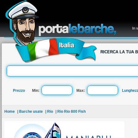
re
In 
RICERCA LA TUA 
Prezzo
Min:
Max:
Lunghez
Home
| Barche usate
| Rio
| Rio Rio 800 Fish