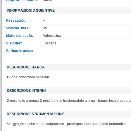
Capienza serbatoio:
340 lt
INFORMAZIONI AGGIUNTIVE
Pescaggio:
--
Velocita' max.:
35
Materiale scafo:
Vetroresina
Visibilita':
Toscana
Serbatoio acqua:
--
DESCRIZIONE BARCA
Buone condizioni generali
DESCRIZIONE INTERNI
2 posti letto a poppa 2 posti dinette trasformabile a prua - bagno locale separat
DESCRIZIONE STRUMENTAZIONE
Vhf,gps,eco,radar,plotter,salpancora - predisposizione per pilota automatico -