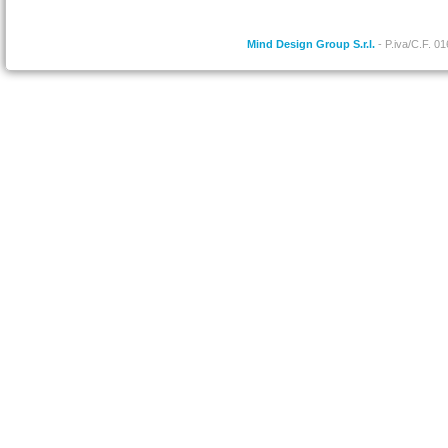
Mind Design Group S.r.l.
- P.iva/C.F. 0