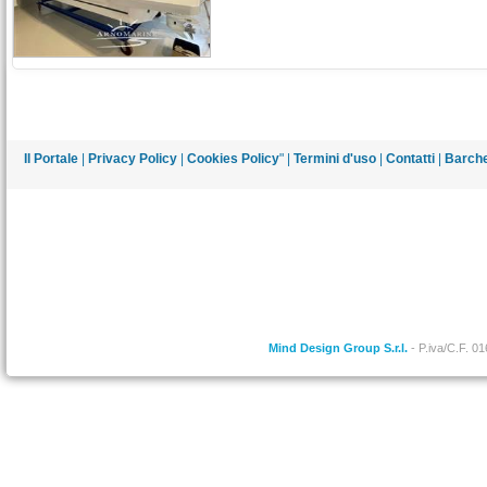
Il Portale
|
Privacy Policy
|
Cookies Policy
" |
Termini d'uso
|
Contatti
|
Barche
Mind Design Group S.r.l.
- P.iva/C.F. 0