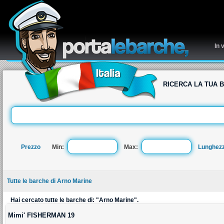
re
In 
RICERCA LA TUA 
Prezzo
Min:
Max:
Lunghez
Tutte le barche di Arno Marine
Hai cercato tutte le barche di: "Arno Marine".
Mimi' FISHERMAN 19