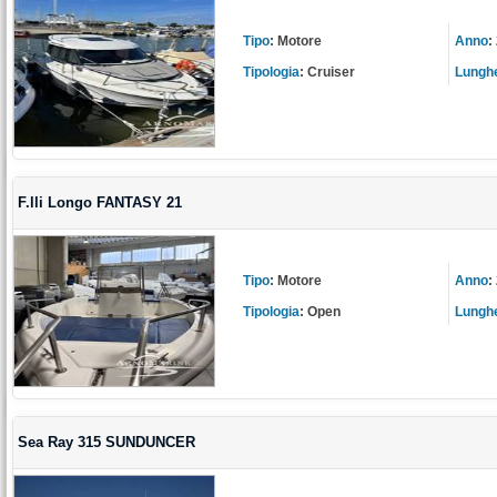
Tipo
:
Motore
Anno
:
Tipologia
:
Cruiser
Lungh
F.lli Longo FANTASY 21
Tipo
:
Motore
Anno
:
Tipologia
:
Open
Lungh
Sea Ray 315 SUNDUNCER