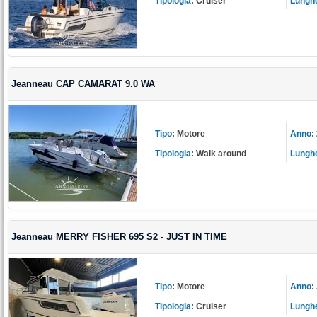
Tipologia
:
Cruiser
Lungh
Jeanneau CAP CAMARAT 9.0 WA
Tipo
:
Motore
Anno
:
Tipologia
:
Walk around
Lungh
Jeanneau MERRY FISHER 695 S2 - JUST IN TIME
Tipo
:
Motore
Anno
:
Tipologia
:
Cruiser
Lungh